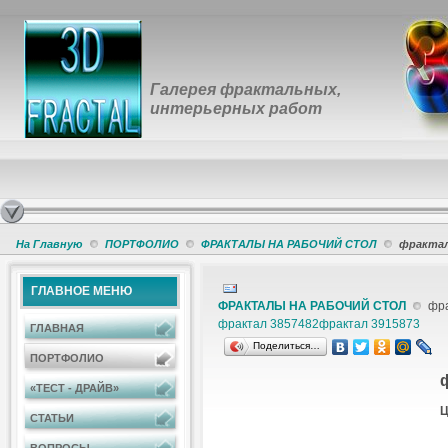
Галерея фрактальных,
интерьерных работ
На Главную
ПОРТФОЛИО
ФРАКТАЛЫ НА РАБОЧИЙ СТОЛ
фрактал
ГЛАВНОЕ МЕНЮ
ФРАКТАЛЫ НА РАБОЧИЙ СТОЛ
фра
фрактал 3857482
фрактал 3915873
ГЛАВНАЯ
Поделиться…
ПОРТФОЛИО
«ТЕСТ - ДРАЙВ»
Ц
СТАТЬИ