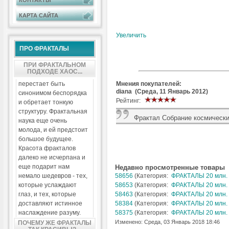
КОНТАКТЫ
КАРТА САЙТА
Увеличить
ПРО ФРАКТАЛЫ
ПРИ ФРАКТАЛЬНОМ
ПОДХОДЕ ХАОС...
Мнения покупателей:
перестает быть
diana (Среда, 11 Январь 2012)
синонимом беспорядка
Рейтинг:
и обретает тонкую
структуру. Фрактальная
Фрактал Собрание космически
наука еще очень
молода, и ей предстоит
большое будущее.
Красота фракталов
далеко не исчерпана и
еще подарит нам
Недавно просмотренные товары
немало шедевров - тех,
58656
(Категория:
ФРАКТАЛЫ 20 млн. 
которые услаждают
58653
(Категория:
ФРАКТАЛЫ 20 млн. 
глаз, и тех, которые
58463
(Категория:
ФРАКТАЛЫ 20 млн. 
доставляют истинное
58384
(Категория:
ФРАКТАЛЫ 20 млн. 
наслаждение разуму.
58375
(Категория:
ФРАКТАЛЫ 20 млн. 
Изменено: Среда, 03 Январь 2018 18:46
ПОЧЕМУ ЖЕ ФРАКТАЛЫ