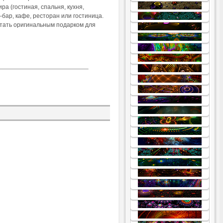
.
а (гостиная, спальня, кухня,
.
 -бар, кафе, ресторан или гостиница.
.
стать оригинальным подарком для
.
.
.
.
.
.
.
.
.
.
.
.
.
.
.
.
.
.
.