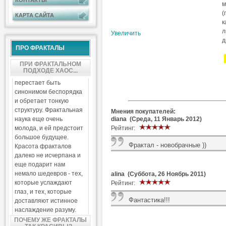
КОНТАКТЫ
м
(
КАРТА САЙТА
к
л
Увеличить
д
ПРО ФРАКТАЛЫ
ПРИ ФРАКТАЛЬНОМ
ПОДХОДЕ ХАОС...
перестает быть
синонимом беспорядка
и обретает тонкую
структуру. Фрактальная
Мнения покупателей:
diana (Среда, 11 Январь 2012)
наука еще очень
Рейтинг:
молода, и ей предстоит
большое будущее.
Фрактал - новобрачные ))
Красота фракталов
далеко не исчерпана и
еще подарит нам
немало шедевров - тех,
alina (Суббота, 26 Ноябрь 2011)
которые услаждают
Рейтинг:
глаз, и тех, которые
Фантастика!!!
доставляют истинное
наслаждение разуму.
ПОЧЕМУ ЖЕ ФРАКТАЛЫ