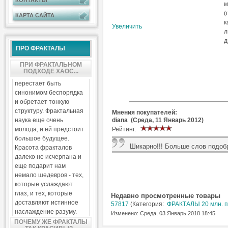
КОНТАКТЫ
м
(
КАРТА САЙТА
к
Увеличить
л
д
ПРО ФРАКТАЛЫ
ПРИ ФРАКТАЛЬНОМ
ПОДХОДЕ ХАОС...
перестает быть
синонимом беспорядка
и обретает тонкую
структуру. Фрактальная
Мнения покупателей:
diana (Среда, 11 Январь 2012)
наука еще очень
Рейтинг:
молода, и ей предстоит
большое будущее.
Шикарно!!! Больше слов подобр
Красота фракталов
далеко не исчерпана и
еще подарит нам
немало шедевров - тех,
которые услаждают
глаз, и тех, которые
Недавно просмотренные товары
доставляют истинное
57817
(Категория:
ФРАКТАЛЫ 20 млн. п
наслаждение разуму.
Изменено: Среда, 03 Январь 2018 18:45
ПОЧЕМУ ЖЕ ФРАКТАЛЫ