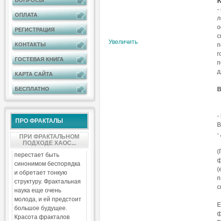
К
ВОПРОСЫ
-
ОПЛАТА
л
о
РЕГИСТРАЦИЯ
с
Увеличить
п
КОНТАКТЫ
г
ГОСТЕВАЯ КНИГА
п
д
КАРТА САЙТА
В
БЕСПЛАТНО
П
-
ПРО ФРАКТАЛЫ
В
-
ПРИ ФРАКТАЛЬНОМ
ПОДХОДЕ ХАОС...
(
перестает быть
ф
синонимом беспорядка
(
и обретает тонкую
п
структуру. Фрактальная
с
наука еще очень
С
молода, и ей предстоит
Е
большое будущее.
ф
Красота фракталов