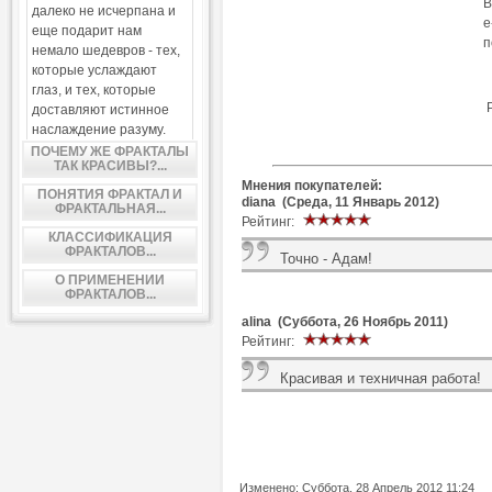
В
далеко не исчерпана и
e
еще подарит нам
п
немало шедевров - тех,
которые услаждают
глаз, и тех, которые
доставляют истинное
наслаждение разуму.
ПОЧЕМУ ЖЕ ФРАКТАЛЫ
ТАК КРАСИВЫ?...
Мнения покупателей:
ПОНЯТИЯ ФРАКТАЛ И
diana (Среда, 11 Январь 2012)
ФРАКТАЛЬНАЯ...
Рейтинг:
КЛАССИФИКАЦИЯ
ФРАКТАЛОВ...
Точно - Адам!
О ПРИМЕНЕНИИ
ФРАКТАЛОВ...
alina (Суббота, 26 Ноябрь 2011)
Рейтинг:
Красивая и техничная работа!
Изменено: Суббота, 28 Апрель 2012 11:24