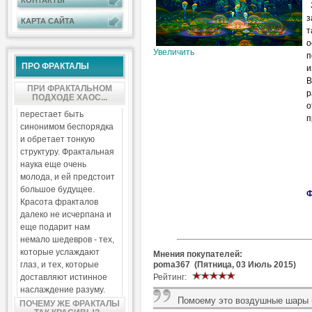
КОНТАКТЫ
З
з
КАРТА САЙТА
т
о
Увеличить
п
ПРО ФРАКТАЛЫ
и
В
ПРИ ФРАКТАЛЬНОМ
р
ПОДХОДЕ ХАОС...
о
перестает быть
п
синонимом беспорядка
и обретает тонкую
структуру. Фрактальная
наука еще очень
молода, и ей предстоит
большое будущее.
Ф
Красота фракталов
далеко не исчерпана и
еще подарит нам
немало шедевров - тех,
которые услаждают
Мнения покупателей:
poma367 (Пятница, 03 Июль 2015)
глаз, и тех, которые
Рейтинг:
доставляют истинное
наслаждение разуму.
Помоему это воздушные шары б
ПОЧЕМУ ЖЕ ФРАКТАЛЫ