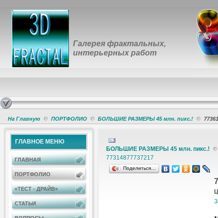
Галерея фрактальных,
интерьерных работ
На Главную
ПОРТФОЛИО
БОЛЬШИЕ РАЗМЕРЫ 45 млн. пикс.!
7736
ГЛАВНОЕ МЕНЮ
БОЛЬШИЕ РАЗМЕРЫ 45 млн. пикс.!
7731487
7737217
ГЛАВНАЯ
Поделиться…
ПОРТФОЛИО
«ТЕСТ - ДРАЙВ»
Ц
З
СТАТЬИ