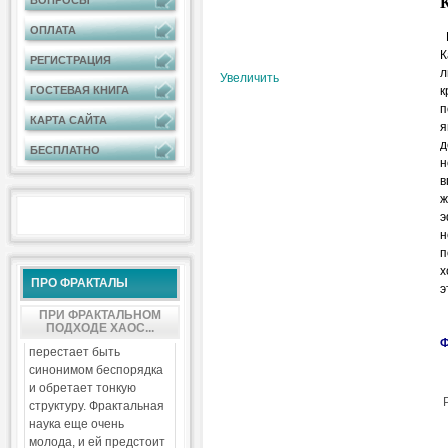
К
ВОПРОСЫ
ОПЛАТА
В
К
РЕГИСТРАЦИЯ
л
Увеличить
к
ГОСТЕВАЯ КНИГА
п
КАРТА САЙТА
я
д
БЕСПЛАТНО
н
в
ж
э
н
п
х
ПРО ФРАКТАЛЫ
э
ПРИ ФРАКТАЛЬНОМ
ПОДХОДЕ ХАОС...
Ф
перестает быть
синонимом беспорядка
и обретает тонкую
структуру. Фрактальная
наука еще очень
молода, и ей предстоит