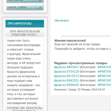
КОНТАКТЫ
КАРТА САЙТА
Увеличить
ПРО ФРАКТАЛЫ
ПРИ ФРАКТАЛЬНОМ
ПОДХОДЕ ХАОС...
перестает быть
Мнения покупателей:
Еще нет мнений об этом товаре.
синонимом беспорядка
Пожалуйста, войдите, чтобы оставить 
и обретает тонкую
структуру. Фрактальная
наука еще очень
молода, и ей предстоит
Недавно просмотренные товары
фрактал 8853457
(Категория:
ФРАКТАЛ
большое будущее.
фрактал 8754129
(Категория:
ФРАКТАЛ
Красота фракталов
фрактал 8675573
(Категория:
ФРАКТАЛ
далеко не исчерпана и
фрактал 8643251
(Категория:
ФРАКТАЛ
еще подарит нам
фрактал 8568455
(Категория:
ФРАКТАЛ
немало шедевров - тех,
которые услаждают
Изменено: Среда, 03 Январь 2018 18:44
глаз, и тех, которые
доставляют истинное
наслаждение разуму.
ПОЧЕМУ ЖЕ ФРАКТАЛЫ