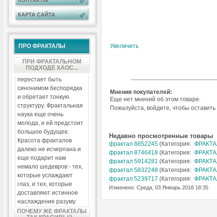
КОНТАКТЫ
КАРТА САЙТА
ПРО ФРАКТАЛЫ
Увеличить
ПРИ ФРАКТАЛЬНОМ
ПОДХОДЕ ХАОС...
перестает быть
синонимом беспорядка
Мнения покупателей:
и обретает тонкую
Еще нет мнений об этом товаре.
структуру. Фрактальная
Пожалуйста, войдите, чтобы оставить
наука еще очень
молода, и ей предстоит
большое будущее.
Недавно просмотренные товары
Красота фракталов
фрактал 8852245
(Категория:
ФРАКТА
далеко не исчерпана и
фрактал 8746418
(Категория:
ФРАКТА
еще подарит нам
фрактал 5914281
(Категория:
ФРАКТА
немало шедевров - тех,
фрактал 5832248
(Категория:
ФРАКТА
которые услаждают
фрактал 5239717
(Категория:
ФРАКТА
глаз, и тех, которые
Изменено: Среда, 03 Январь 2018 18:35
доставляют истинное
наслаждение разуму.
ПОЧЕМУ ЖЕ ФРАКТАЛЫ