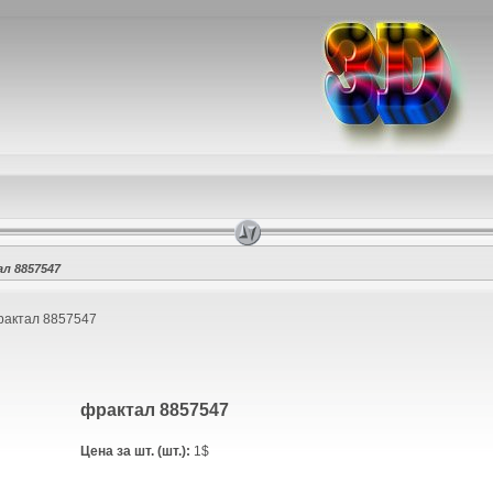
л 8857547
актал 8857547
фрактал 8857547
Цена за шт. (шт.):
1$