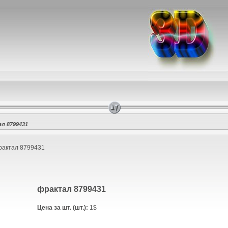
л 8799431
актал 8799431
фрактал 8799431
Цена за шт. (шт.):
1$