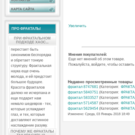
КОНТАКТЫ
КАРТА САЙТА
Увеличить
ПРО ФРАКТАЛЫ
ПРИ ФРАКТАЛЬНОМ
ПОДХОДЕ ХАОС...
перестает быть
Мнения покупателей:
синонимом беспорядка
Еще нет мнений об этом товаре.
и обретает тонкую
Пожалуйста, войдите, чтобы оставить
структуру. Фрактальная
наука еще очень
молода, и ей предстоит
Недавно просмотренные товары
большое будущее.
фрактал 8747681
(Категория:
ФРАКТА
Красота фракталов
фрактал 5840751
(Категория:
ФРАКТА
далеко не исчерпана и
фрактал 5833527
(Категория:
ФРАКТА
еще подарит нам
фрактал 5714587
(Категория:
ФРАКТА
немало шедевров - тех,
фрактал 5629454
(Категория:
ФРАКТА
которые услаждают
Изменено: Среда, 03 Январь 2018 18:49
глаз, и тех, которые
доставляют истинное
наслаждение разуму.
ПОЧЕМУ ЖЕ ФРАКТАЛЫ