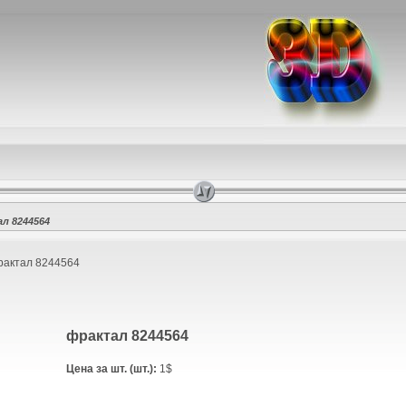
л 8244564
актал 8244564
фрактал 8244564
Цена за шт. (шт.):
1$