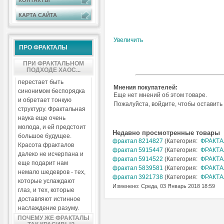
КОНТАКТЫ
КАРТА САЙТА
Увеличить
ПРО ФРАКТАЛЫ
ПРИ ФРАКТАЛЬНОМ
ПОДХОДЕ ХАОС...
перестает быть
Мнения покупателей:
синонимом беспорядка
Еще нет мнений об этом товаре.
и обретает тонкую
Пожалуйста, войдите, чтобы оставить
структуру. Фрактальная
наука еще очень
молода, и ей предстоит
Недавно просмотренные товары
большое будущее.
фрактал 8214827
(Категория:
ФРАКТА
Красота фракталов
фрактал 5915447
(Категория:
ФРАКТА
далеко не исчерпана и
фрактал 5914522
(Категория:
ФРАКТА
еще подарит нам
фрактал 5839581
(Категория:
ФРАКТА
немало шедевров - тех,
фрактал 3921738
(Категория:
ФРАКТА
которые услаждают
Изменено: Среда, 03 Январь 2018 18:59
глаз, и тех, которые
доставляют истинное
наслаждение разуму.
ПОЧЕМУ ЖЕ ФРАКТАЛЫ