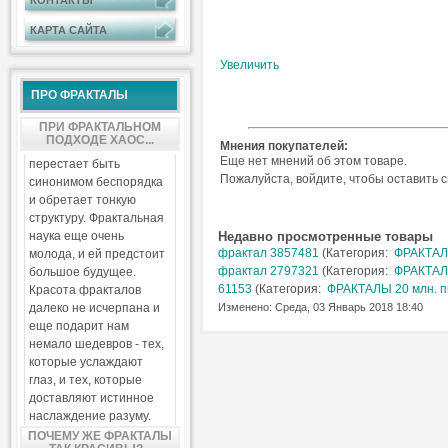
КОНТАКТЫ
КАРТА САЙТА
Увеличить
ПРО ФРАКТАЛЫ
ПРИ ФРАКТАЛЬНОМ
ПОДХОДЕ ХАОС...
Мнения покупателей:
Еще нет мнений об этом товаре.
перестает быть
Пожалуйста, войдите, чтобы оставить 
синонимом беспорядка
и обретает тонкую
структуру. Фрактальная
наука еще очень
Недавно просмотренные товары
фрактал 3857481
(Категория:
ФРАКТАЛ
молода, и ей предстоит
фрактал 2797321
(Категория:
ФРАКТАЛ
большое будущее.
61153
(Категория:
ФРАКТАЛЫ 20 млн. п
Красота фракталов
далеко не исчерпана и
Изменено: Среда, 03 Январь 2018 18:40
еще подарит нам
немало шедевров - тех,
которые услаждают
глаз, и тех, которые
доставляют истинное
наслаждение разуму.
ПОЧЕМУ ЖЕ ФРАКТАЛЫ