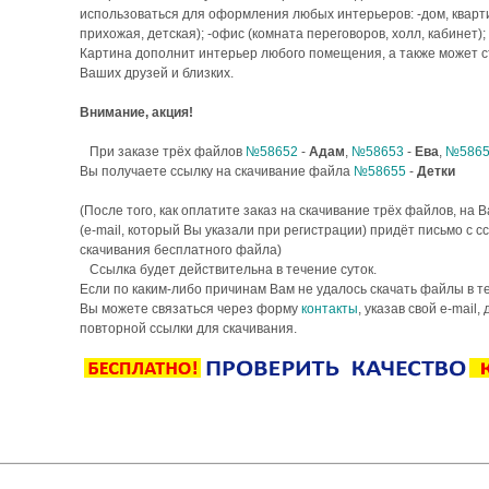
использоваться для оформления любых интерьеров: -дом, квартир
прихожая, детская); -офис (комната переговоров, холл, кабинет);
Картина дополнит интерьер любого помещения, а также может 
Ваших друзей и близких.
Внимание, акция!
При заказе трёх файлов
№58652
-
Адам
,
№58653
-
Ева
,
№5865
Вы получаете ссылку на скачивание файла
№58655
-
Детки
(После того, как оплатите заказ на скачивание трёх файлов, на 
(e-mail, который Вы указали при регистрации) придёт письмо с с
скачивания бесплатного файла)
Ссылка будет действительна в течение суток.
Если по каким-либо причинам Вам не удалось скачать файлы в те
Вы можете связаться через форму
контакты
, указав свой e-mail,
повторной ссылки для скачивания.