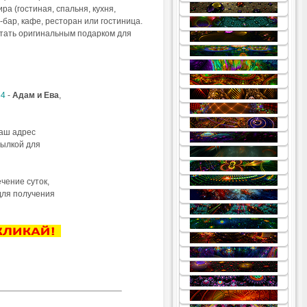
.
а (гостиная, спальня, кухня,
.
 -бар, кафе, ресторан или гостиница.
.
стать оригинальным подарком для
.
.
.
.
4
-
Адам и Ева
,
.
.
Ваш адрес
.
сылкой для
.
.
.
чение суток,
.
 для получения
.
.
.
.
.
.
.
.