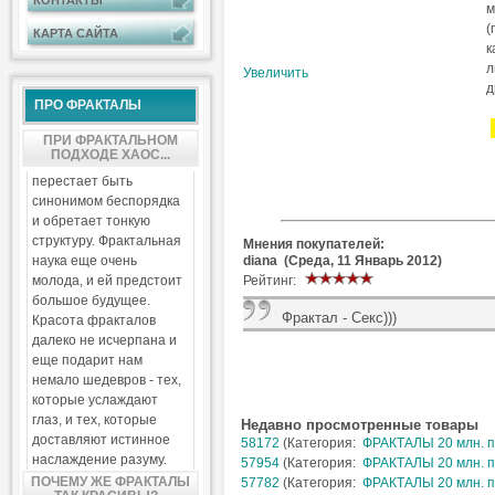
КОНТАКТЫ
м
(
КАРТА САЙТА
к
л
Увеличить
д
ПРО ФРАКТАЛЫ
ПРИ ФРАКТАЛЬНОМ
ПОДХОДЕ ХАОС...
перестает быть
синонимом беспорядка
и обретает тонкую
структуру. Фрактальная
Мнения покупателей:
diana (Среда, 11 Январь 2012)
наука еще очень
Рейтинг:
молода, и ей предстоит
большое будущее.
Фрактал - Секс)))
Красота фракталов
далеко не исчерпана и
еще подарит нам
немало шедевров - тех,
которые услаждают
глаз, и тех, которые
Недавно просмотренные товары
доставляют истинное
58172
(Категория:
ФРАКТАЛЫ 20 млн. п
наслаждение разуму.
57954
(Категория:
ФРАКТАЛЫ 20 млн. п
ПОЧЕМУ ЖЕ ФРАКТАЛЫ
57782
(Категория:
ФРАКТАЛЫ 20 млн. п