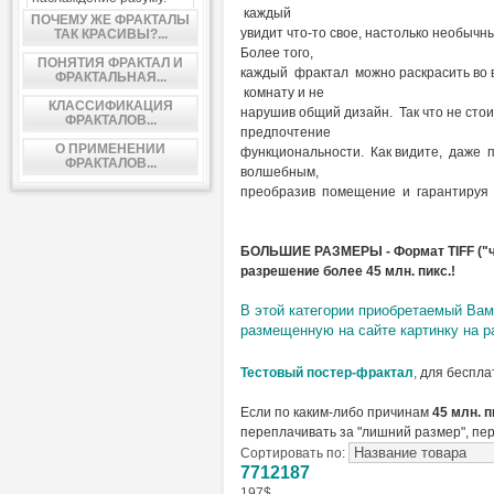
каждый
ПОЧЕМУ ЖЕ ФРАКТАЛЫ
увидит что-то свое, настолько необыч
ТАК КРАСИВЫ?...
Более того,
ПОНЯТИЯ ФРАКТАЛ И
каждый фрактал можно раскрасить во 
ФРАКТАЛЬНАЯ...
комнату и не
КЛАССИФИКАЦИЯ
нарушив общий дизайн. Так что не стои
ФРАКТАЛОВ...
предпочтение
О ПРИМЕНЕНИИ
функциональности. Как видите, даже
ФРАКТАЛОВ...
волшебным,
преобразив помещение и гарантируя 
БОЛЬШИЕ РАЗМЕРЫ - Формат TIFF ("ч
разрешение более 45 млн. пикс.!
В этой категории приобретаемый Ва
размещенную на сайте картинку на р
Тестовый постер-фрактал
,
для беспла
Если по каким-либо причинам
45 млн. п
переплачивать за "лишний размер", пе
Сортировать по:
7712187
197$