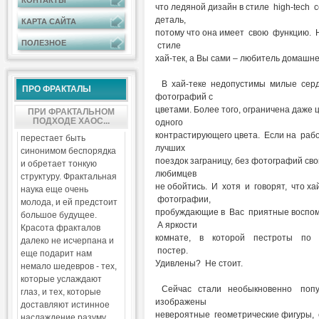
КОНТАКТЫ
что ледяной дизайн в стиле high-tech с
деталь,
КАРТА САЙТА
потому что она имеет свою функцию.
ПОЛЕЗНОЕ
стиле
хай-тек, а Вы сами – любитель домашн
В хай-теке недопустимы милые сердц
ПРО ФРАКТАЛЫ
фотографий с
цветами. Более того, ограничена даже 
ПРИ ФРАКТАЛЬНОМ
ПОДХОДЕ ХАОС...
одного
контрастирующего цвета. Если на рабо
перестает быть
лучших
синонимом беспорядка
поездок заграницу, без фотографий сво
и обретает тонкую
любимцев
структуру. Фрактальная
не обойтись. И хотя и говорят, что ха
наука еще очень
фотографии,
молода, и ей предстоит
пробуждающие в Вас приятные воспоми
большое будущее.
А яркости
Красота фракталов
комнате, в которой пестроты по 
далеко не исчерпана и
постер.
еще подарит нам
Удивлены? Не стоит.
немало шедевров - тех,
которые услаждают
Сейчас стали необыкновенно по
глаз, и тех, которые
изображены
доставляют истинное
невероятные геометрические фигуры, 
наслаждение разуму.