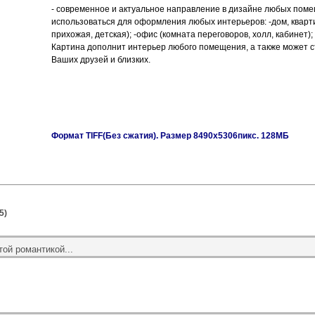
- современное и актуальное направление в дизайне любых пом
использоваться для оформления любых интерьеров: -дом, квартир
прихожая, детская); -офис (комната переговоров, холл, кабинет);
Картина дополнит интерьер любого помещения, а также может 
Ваших друзей и близких.
Формат TIFF(Без сжатия). Размер 8490х5306пикс. 128МБ
5)
той романтикой...