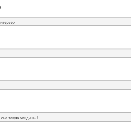
)
интерьер
 сне такую увидишь.!