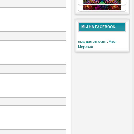
.
.
МЫ НА FACEBOOK
max для amocrm
.
Авет
Миракян