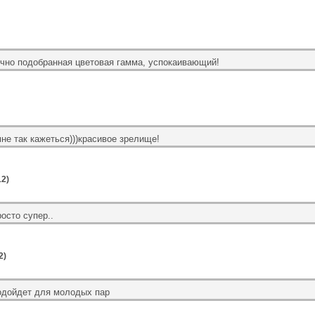
чно подобранная цветовая гамма, успокаивающий!
не так кажеться)))красивое зрелище!
12)
осто супер..
2)
одойдет для молодых пар