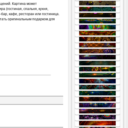
.
ещений. Картина может
.
а (гостиная, спальня, кухня,
.
 -бар, кафе, ресторан или гостиница.
стать оригинальным подарком для
.
.
.
.
.
.
.
.
.
.
.
.
.
.
.
.
.
.
.