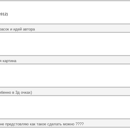
2012)
расок и идей автора
я картина
бенно в 3д очках)
 не предстовляю как такое сделать можно ????