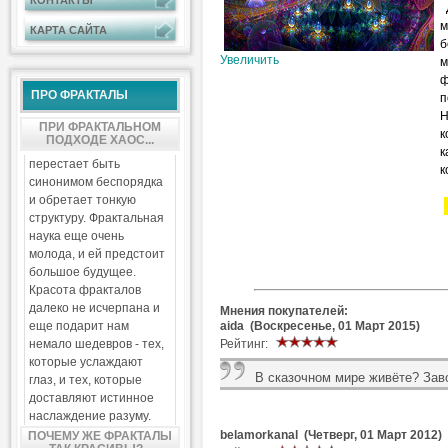
КОНТАКТЫ
Д
м
КАРТА САЙТА
б
Увеличить
м
ф
ПРО ФРАКТАЛЫ
п
Н
ПРИ ФРАКТАЛЬНОМ
к
ПОДХОДЕ ХАОС...
к
перестает быть
к
синонимом беспорядка
и обретает тонкую
структуру. Фрактальная
наука еще очень
молода, и ей предстоит
большое будущее.
Красота фракталов
далеко не исчерпана и
Мнения покупателей:
aida (Воскресенье, 01 Март 2015)
еще подарит нам
Рейтинг:
немало шедевров - тех,
которые услаждают
В сказочном мире живёте? Зав
глаз, и тех, которые
доставляют истинное
наслаждение разуму.
belamorkanal (Четверг, 01 Март 2012)
ПОЧЕМУ ЖЕ ФРАКТАЛЫ