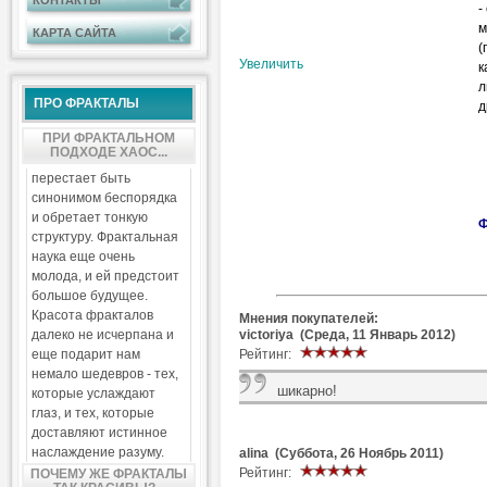
КОНТАКТЫ
-
м
КАРТА САЙТА
(
Увеличить
к
л
ПРО ФРАКТАЛЫ
д
ПРИ ФРАКТАЛЬНОМ
ПОДХОДЕ ХАОС...
перестает быть
синонимом беспорядка
и обретает тонкую
Ф
структуру. Фрактальная
наука еще очень
молода, и ей предстоит
большое будущее.
Красота фракталов
Мнения покупателей:
victoriya (Среда, 11 Январь 2012)
далеко не исчерпана и
Рейтинг:
еще подарит нам
немало шедевров - тех,
шикарно!
которые услаждают
глаз, и тех, которые
доставляют истинное
наслаждение разуму.
alina (Суббота, 26 Ноябрь 2011)
Рейтинг:
ПОЧЕМУ ЖЕ ФРАКТАЛЫ