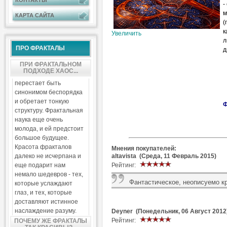
КОНТАКТЫ
-
м
КАРТА САЙТА
(
к
Увеличить
л
ПРО ФРАКТАЛЫ
д
ПРИ ФРАКТАЛЬНОМ
ПОДХОДЕ ХАОС...
перестает быть
синонимом беспорядка
и обретает тонкую
Ф
структуру. Фрактальная
наука еще очень
молода, и ей предстоит
большое будущее.
Красота фракталов
Мнения покупателей:
altavista (Среда, 11 Февраль 2015)
далеко не исчерпана и
Рейтинг:
еще подарит нам
немало шедевров - тех,
Фантастическое, неописуемо к
которые услаждают
глаз, и тех, которые
доставляют истинное
наслаждение разуму.
Deyner (Понедельник, 06 Август 2012
Рейтинг:
ПОЧЕМУ ЖЕ ФРАКТАЛЫ