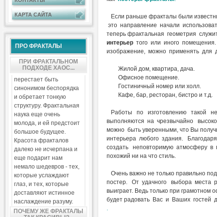
КОНТАКТЫ
КАРТА САЙТА
Если раньше фракталы были известн
это направление начали использоват
теперь фрактальная геометрия служи
интерьер
того или иного помещения
ПРО ФРАКТАЛЫ
изображение, можно применять для д
ПРИ ФРАКТАЛЬНОМ
ПОДХОДЕ ХАОС...
Жилой дом, квартира, дача.
Офисное помещение.
перестает быть
Гостиничный номер или холл.
синонимом беспорядка
Кафе, бар, ресторан, бистро и т.д.
и обретает тонкую
структуру. Фрактальная
Работы по изготовлению такой нео
наука еще очень
выполняются на чрезвычайно высоком
молода, и ей предстоит
можно быть уверенными, что Вы полу
большое будущее.
интерьера любого здания. Благодар
Красота фракталов
создать неповторимую атмосферу в п
далеко не исчерпана и
похожий ни на что стиль.
еще подарит нам
немало шедевров - тех,
Очень важно не только правильно под
которые услаждают
постер. От удачного выбора места 
глаз, и тех, которые
выиграет. Ведь только при грамотном
доставляют истинное
будет радовать Вас и Ваших гостей д
наслаждение разуму.
.
ПОЧЕМУ ЖЕ ФРАКТАЛЫ