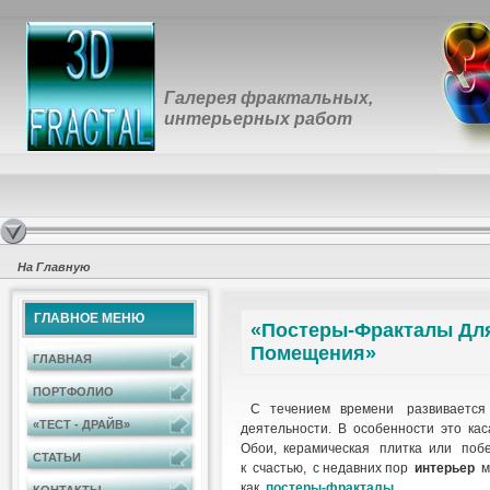
Галерея фрактальных,
интерьерных работ
На Главную
ГЛАВНОЕ МЕНЮ
«Постеры-Фракталы Дл
Помещения»
ГЛАВНАЯ
ПОРТФОЛИО
С течением времени развивается 
«ТЕСТ - ДРАЙВ»
деятельности. В особенности это ка
Обои, керамическая плитка или побе
СТАТЬИ
к счастью, с недавних пор
интерьер
м
как
постеры-фракталы
.