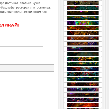
.
а (гостиная, спальня, кухня,
.
 -бар, кафе, ресторан или гостиница.
.
стать оригинальным подарком для
.
.
.
.
.
.
.
.
.
.
.
.
.
.
.
.
.
.
.