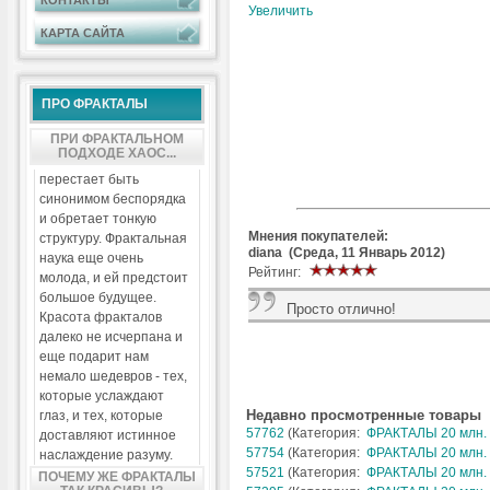
КОНТАКТЫ
Увеличить
КАРТА САЙТА
ПРО ФРАКТАЛЫ
ПРИ ФРАКТАЛЬНОМ
ПОДХОДЕ ХАОС...
перестает быть
синонимом беспорядка
и обретает тонкую
Мнения покупателей:
структуру. Фрактальная
diana (Среда, 11 Январь 2012)
наука еще очень
Рейтинг:
молода, и ей предстоит
большое будущее.
Просто отлично!
Красота фракталов
далеко не исчерпана и
еще подарит нам
немало шедевров - тех,
которые услаждают
Недавно просмотренные товары
глаз, и тех, которые
57762
(Категория:
ФРАКТАЛЫ 20 млн. 
доставляют истинное
57754
(Категория:
ФРАКТАЛЫ 20 млн. 
наслаждение разуму.
57521
(Категория:
ФРАКТАЛЫ 20 млн. 
ПОЧЕМУ ЖЕ ФРАКТАЛЫ