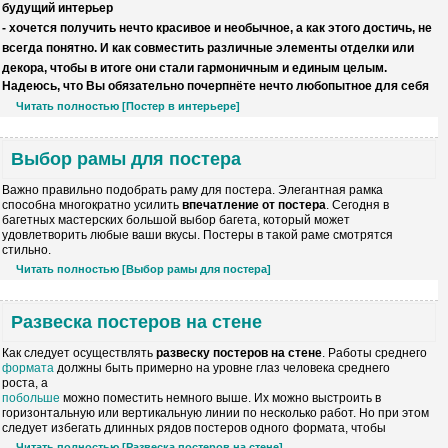
будущий
интерьер
- хочется
получить нечто
красивое и необычное
,
а как
этого достичь, не
всегда понятно.
И как совместить различные элементы
отделки или
декора,
чтобы в итоге они
стали гармоничным и единым целым.
Надеюсь, что Вы обязательно почерпнёте нечто любопытное для себя
Читать полностью [Постер в интерьере]
Выбор рамы для постера
Важно правильно подобрать раму для
постера. Элегантная
рамка
способна
многократно усилить
впечатление от
постера
. Сегодня
в
багетных
мастерских
большой выбор багета, который может
удовлетворить
любые ваши вкусы.
Постеры
в такой раме смотрятся
стильно.
Читать полностью [Выбор рамы для постера]
Развеска постеров на стене
Как следует осуществлять
развеску постеров
на стене
.
Работы
среднего
формата
должны
быть примерно на уровне
глаз человека
среднего
роста, а
побольше
можно поместить
немного выше. Их можно выстроить в
горизонтальную или вертикальную линии по
несколько работ. Но при этом
следует
избегать длинных рядов постеров одного
формата, чтобы
Читать полностью [Развеска постеров на стене]