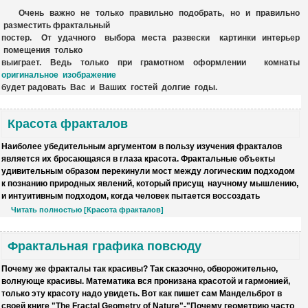
Очень важно не только правильно подобрать, но и правильно
разместить фрактальный
постер. От удачного выбора места развески картинки интерьер
помещения только
выиграет. Ведь только при грамотном оформлении комнаты
оригинальное изображение
будет радовать Вас и Ваших гостей долгие годы.
Красота фракталов
Наиболее убедительным аргументом в пользу изучения фракталов
является их бросающаяся в глаза красота. Фрактальные объекты
удивительным образом перекинули мост между логическим подходом
к познанию природных явлений, который присущ научному мышлению,
и интуитивным подходом, когда человек пытается воссоздать
Читать полностью [Красота фракталов]
Фрактальная графика повсюду
Почему же фракталы так красивы?
Так сказочно, обворожительно,
волнующе красивы. Математика вся пронизана красотой и гармонией,
только эту красоту надо увидеть. Вот как пишет сам Мандельброт в
своей книге "The Fractal Geometry of Nature"-"Почему геометрию часто