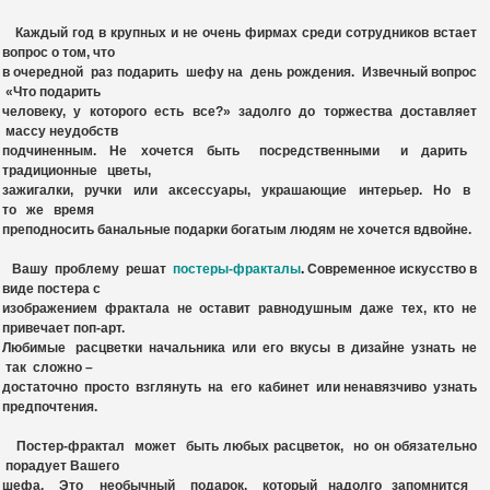
Каждый год в крупных и не очень фирмах среди сотрудников встает
вопрос о том, что
в очередной раз подарить шефу на день рождения. Извечный вопрос
«Что подарить
человеку, у которого есть все?» задолго до торжества доставляет
массу неудобств
подчиненным. Не хочется быть посредственными и дарить
традиционные цветы,
зажигалки, ручки или аксессуары, украшающие
интерьер
. Но в
то же время
преподносить банальные подарки богатым людям не хочется вдвойне.
Вашу проблему решат
постеры-фракталы
.
Современное искусство в
виде постера с
изображением фрактала не оставит равнодушным даже тех, кто не
привечает поп-арт.
Любимые расцветки начальника или его вкусы в дизайне узнать не
так сложно –
достаточно просто взглянуть на его кабинет или ненавязчиво узнать
предпочтения.
Постер-фрактал может быть любых расцветок, но он обязательно
порадует Вашего
шефа. Это необычный подарок, который надолго запомнится