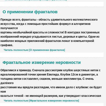
О применении фракталов
Прежде всего,
фракталы - область удивительного математического
искусства
, когда с помощью простейших формул и алгоритмов
получаются
картины необычайной красоты и сложности! В контурах построенных
изображений нередко угадываются листья, деревья и цветы. Одни из
наиболее мощных приложений фракталов лежат в
компьютерной
графике
.
Читать полностью [О применении фракталов]
Фрактальное измерение неровности
Обратимся к примеру. Сначала рассмотрим клубок шерстяных ниток с
идеализированной точки зрения Евклида. Клубок 12см в диаметре, а
толщина нитки составляет, скажем, меньше миллиметра. С очень
далёкого
расстояния мы врядли разглядим, что имеем дело с клубком: он будет
нам
казаться точкой - не имеющей размеров, как утверждает классическая
Читать полностью [Фрактальное измерение неровности]