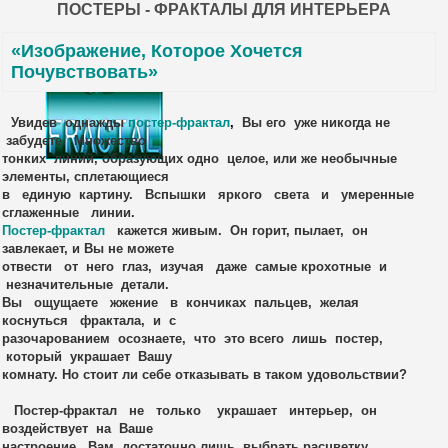
ПОСТЕРЫ - ФРАКТАЛЫ ДЛЯ ИНТЕРЬЕРА
«Изображение, Которое Хочется
Почувствовать»
Увидев однажды
постер-фрактал
,
Вы его уже никогда не
забудете. Множество
тонких линий, образующих одно целое, или же необычные
элементы, сплетающиеся
в единую картину. Вспышки яркого света и умеренные
сглаженные линии.
Постер-фрактал
кажется живым. Он горит, пылает, он
завлекает, и Вы не можете
отвести от него глаз, изучая даже самые крохотные и
незначительные детали.
Вы ощущаете жжение в кончиках пальцев, желая
коснуться фрактала, и с
разочарованием осознаете, что это всего лишь постер,
который украшает Вашу
комнату. Но стоит ли себе отказывать в таком удовольствии?
Постер-фрактал не только украшает
интерьер
, он
воздействует на Ваше
настроение. Вам достаточно лишь выбрать расцветку