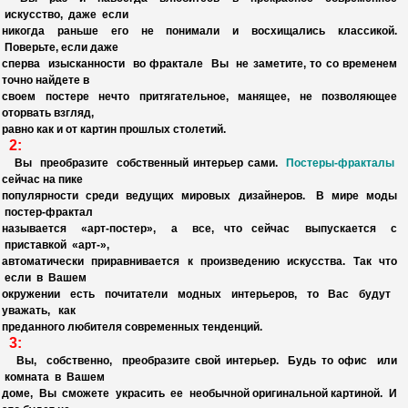
искусство, даже если
никогда раньше его не понимали и восхищались классикой.
Поверьте, если даже
сперва изысканности во фрактале Вы не заметите, то со временем
точно найдете в
своем постере нечто притягательное, манящее, не позволяющее
оторвать взгляд,
равно как и от картин прошлых столетий.
2:
Вы преобразите собственный интерьер сами.
Постеры-фракталы
сейчас на пике
популярности среди ведущих мировых дизайнеров. В мире моды
постер-фрактал
называется
«
арт-постер
», а все, что сейчас выпускается с
приставкой «арт-»,
автоматически приравнивается к произведению искусства. Так что
если в Вашем
окружении есть почитатели модных интерьеров, то Вас будут
уважать, как
преданного
любителя современных тенденций.
3:
Вы, собственно, преобразите свой интерьер. Будь то офис или
комната в Вашем
доме, Вы сможете украсить ее необычной оригинальной картиной. И