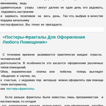
имениннику, ведь
удивительные узоры смогут далеко не один день его радовать,
поднимать настроение
и заряжать позитивом на весь день. Так что, выбрав в качестве
подарка начальнику
постер-фрактал
, Вы точно не прогадаете.
«Постеры-Фракталы Для Оформления
Любого Помещения»
С течением времени развивается практически каждая отрасль
человеческой
деятельности. В особенности это касается оформления различных
типов помещений.
Обои, керамическая плитка или побелка теперь выглядят
обыденно и скучно, но,
к счастью, с недавних пор
интерьер
можно оформлять при помощи
таких материалов,
как
постеры-фракталы
.
Если раньше фракталы были известны лишь программистам и
математикам, то сегодня
это направление начали использовать для оформления дизайна