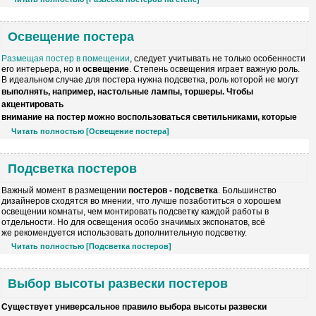
Освещение постера
Размещая постер в помещении
, следует
учитывать не только
особенности
его
интерьера, но и
освещение
. Степень
освещения
играет важную роль.
В
идеальном случае для постера нужна
подсветка, роль которой не могут
выполнять, например, настольные лампы, торшеры. Чтобы
акцентировать
внимание на постер можно
воспользоваться светильниками
, которые
Читать полностью [Освещение постера]
Подсветка постеров
Важный момент в размещении
постеров -
подсветка
. Большинство
дизайнеров
сходятся
во мнении, что лучше
позаботиться о хорошем
освещении комнаты,
чем монтировать
подсветку
каждой работы
в
отдельности. Но для освещения
особо
значимых экспонатов, всё
же рекомендуется
использовать
дополнительную подсветку.
Читать полностью [Подсветка постеров]
Выбор высоты развески постеров
Существует
универсальное правило
выбора высоты развески