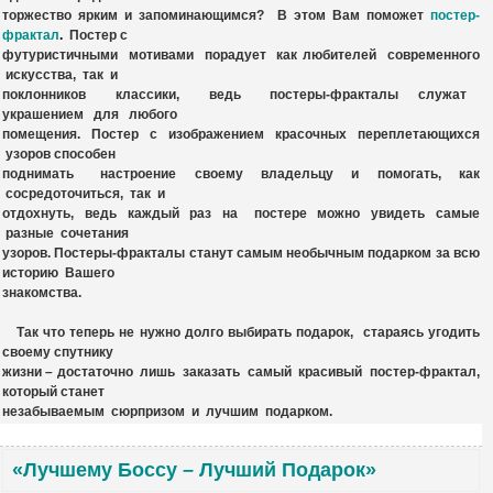
торжество ярким и запоминающимся? В этом Вам поможет
постер-
фрактал
.
Постер с
футуристичными мотивами порадует как любителей современного
искусства, так и
поклонников классики, ведь постеры-фракталы служат
украшением для любого
помещения. Постер с изображением красочных переплетающихся
узоров способен
поднимать настроение своему владельцу и помогать, как
сосредоточиться, так и
отдохнуть, ведь каждый раз на постере можно увидеть самые
разные сочетания
узоров. Постеры-фракталы станут самым необычным подарком за всю
историю Вашего
знакомства.
Так что теперь не нужно долго выбирать подарок, стараясь угодить
своему спутнику
жизни – достаточно лишь заказать самый красивый постер-фрактал,
который станет
незабываемым сюрпризом и лучшим подарком.
«Лучшему Боссу – Лучший Подарок»