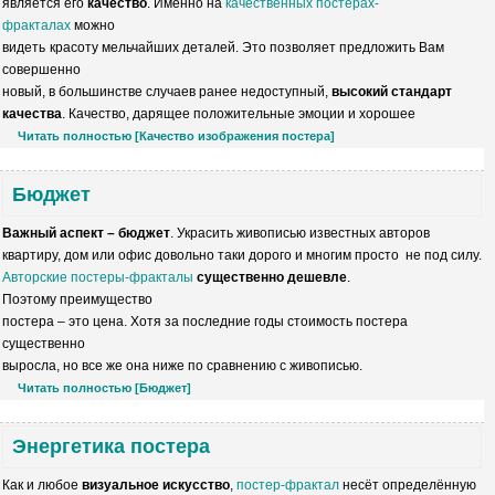
является
его
качество
. Именно на
качественных постерах-
фракталах
можно
видеть
красоту
мельчайших деталей.
Это позволяет предложить Вам
совершенно
новый, в
большинстве случаев ранее недоступный,
высокий стандарт
качества
.
Качество, дарящее положительные эмоции
и хорошее
Читать полностью [Качество изображения постера]
Бюджет
Важный аспект – бюджет
. Украсить живописью
известных авторов
квартиру, дом или офис
довольно
таки дорого и многим просто
не под силу.
Авторские постеры-фракталы
существенно дешевле
.
Поэтому
преимущество
постера
– это цена. Хотя за последние годы
стоимость
постера
существенно
выросла,
но все же она ниже
по сравнению с живописью.
Читать полностью [Бюджет]
Энергетика постера
Как и любое
визуальное искусство
,
постер-фрактал
несёт определённую