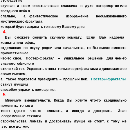
это будет не
скучная и всем опостылевшая классика в духе натюрмортов или
звездного неба в
спальне, а фантастическое изображение необыкновенного
мистического фрактала,
который будет задавать тон всему Вашему дню.
4:
Вы сможете оживить скучную комнату. Если Вам надоела
комната или офис,
отделанная
по вкусу родни или начальства, то Вы смело сможете
привнести в нее
что-то свое.
Постер-фрактал
– уникальное решение для чем-то
унылого офисного
стиля хай-тек. Украшать стены только сертификатами и дипломами со
своим именем,
а также портретом президента – прошлый век.
Постеры-фракталы
станут лучшим
способом украсить помещение.
5:
Минимум вмешательств. Когда Вы хотите что-то кардинально
поменять, то так и
тянет
где-то что-то сломать, а иногда и достроить. Зная
современные техники
строительства, ломать и достраивать лучше не стоит, к тому же
это все должно