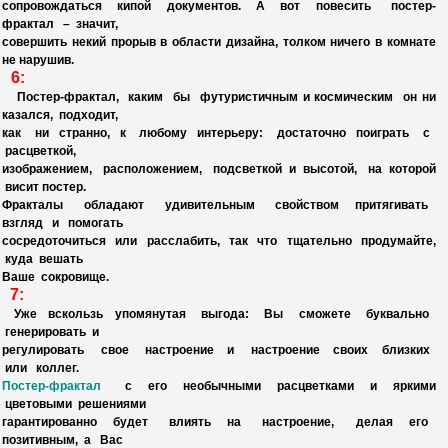
сопровождаться кипой документов. А вот повесить
постер-
фрактал
– значит,
совершить некий прорыв в области дизайна, толком ничего в комнате
не нарушив.
6:
Постер-фрактал, каким бы футуристичным и космическим он ни
казался, подходит,
как ни странно, к любому интерьеру: достаточно поиграть с
расцветкой,
изображением, расположением, подсветкой и высотой, на которой
висит постер.
Фракталы обладают удивительным свойством притягивать
взгляд и помогать
сосредоточиться или расслабить, так что тщательно продумайте,
куда вешать
Ваше сокровище.
7:
Уже вскользь упомянутая выгода: Вы сможете буквально
генерировать и
регулировать свое настроение и настроение своих близких
или коллег.
Постер-фрактал
с его необычными расцветками и яркими
цветовыми решениями
гарантированно будет влиять на настроение, делая его
позитивным, а Вас