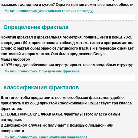
называют холодной и сухой? Одна из причин лежит в ее неспособности
Читать полностью [Фрактальная графика повсюду]
Определение фрактала
Понятия фрактал и фрактальная геометрия
, появившиеся в конце 70-х,
с середины 80-х прочно вошли в обиход математиков и программистов.
Слово фрактал образовано от латинского fractus и в переводе означает
состоящий из фрагментов
. Оно было предложено Бенуа
Мандельбротом
в 1975 году для обозначения нерегулярных, но самоподобных структур,
Читать полностью [Определение фрактала]
Классификация фракталов
Для того, чтобы представить все многообразие фракталов удобно
прибегнуть к их общепринятой классификации. Существует три класса
фракталов:
1. ГЕОМЕТРИЧЕСКИЕ ФРАКТАЛЫ
. Фракталы этого класса самые
наглядные.
В двухмерном случае их получают с помощью ломаной (или
поверхности
Читать полностью [Классификация фракталов]