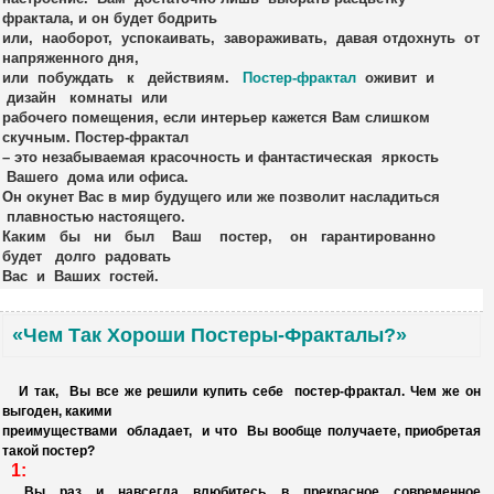
фрактала, и он будет бодрить
или, наоборот, успокаивать, завораживать, давая отдохнуть от
напряженного дня,
или побуждать к действиям.
Постер-фрактал
оживит и
дизайн
комнаты или
рабочего помещения, если
интерьер
кажется Вам слишком
скучным. Постер-фрактал
– это незабываемая красочность и фантастическая яркость
Вашего дома или офиса.
Он окунет Вас в мир будущего или же позволит насладиться
плавностью настоящего.
Каким бы ни был Ваш постер, он гарантированно
будет долго радовать
Вас и Ваших гостей.
«Чем Так Хороши Постеры-Фракталы?»
И так, Вы все же решили купить себе
постер-фрактал
.
Чем же он
выгоден, какими
преимуществами обладает, и что Вы вообще получаете, приобретая
такой постер?
1:
Вы раз и навсегда влюбитесь в прекрасное современное