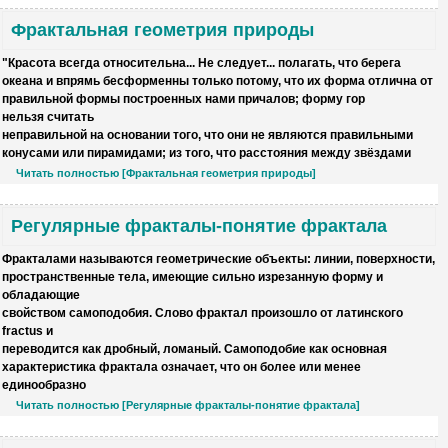
Фрактальная геометрия природы
"
Красота всегда относительна...
Не следует... полагать, что берега
океана и впрямь бесформенны только потому, что их форма отлична от
правильной формы построенных нами причалов; форму гор
нельзя считать
неправильной на основании того, что они не являются правильными
конусами или пирамидами; из того, что расстояния между звёздами
Читать полностью [Фрактальная геометрия природы]
Регулярные фракталы-понятие фрактала
Фракталами называются геометрические объекты: линии, поверхности,
пространственные тела, имеющие сильно изрезанную форму и
обладающие
свойством самоподобия
. Слово фрактал произошло от латинского
fractus и
переводится как дробный, ломаный.
Самоподобие
как основная
характеристика фрактала означает, что он более или менее
единообразно
Читать полностью [Регулярные фракталы-понятие фрактала]